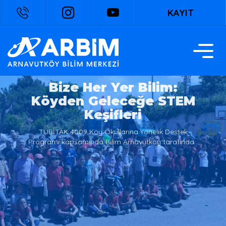
KAYIT
Bize Her Yer Bilim:
Köyden Geleceğe STEM
Keşifleri
TÜBİTAK 4009 Köy Okullarına Yönelik Destek
Programı kapsamında Bilim Arnavutköy tarafından
hayata geçirilen "Bize Her Yer Bilim: Köyden
Geleceğe STEM Keşifleri" projesi, Tayakadın’da
düzenlenen üç günlük bilim ve teknoloji şenliği
başarıyla tamamlandı.