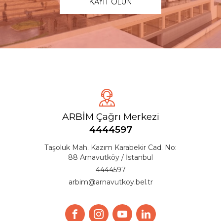
KAYIT OLUN
ARBİM Çağrı Merkezi
4444597
Taşoluk Mah. Kazım Karabekir Cad. No:
88 Arnavutköy / İstanbul
4444597
arbim@arnavutkoy.bel.tr